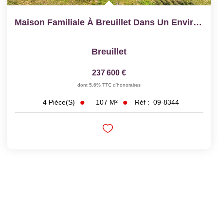
Maison Familiale À Breuillet Dans Un Environnement Calme
Breuillet
237 600 €
dont 5,6% TTC d'honoraires
107
M²
Réf :
09-8344
4
Pièce(s)