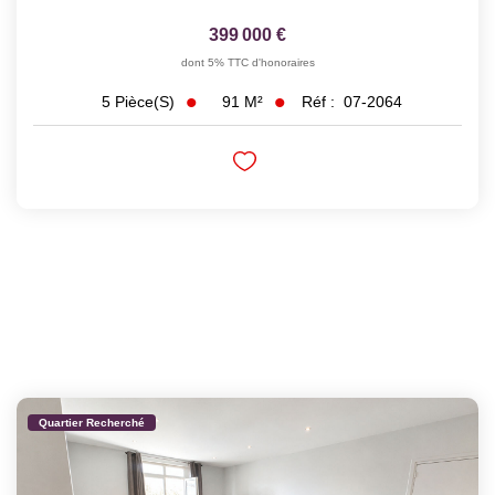
399 000 €
dont 5% TTC d'honoraires
91
M²
Réf :
07-2064
5
Pièce(s)
Quartier Recherché