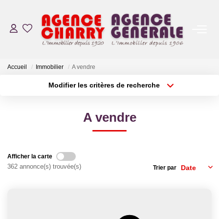
ACHAT
Accueil
Immobilier
A vendre
ESTIMATION
Modifier les critères de recherche
Localisation
Type de bien
Localisation
Sélectionnez...
VENDU
A vendre
Surface min
Budget max
NOS AGENCES
Plus de critères
Créer une alerte
Afficher la carte
CONTACT
362 annonce(s) trouvée(s)
Trier par
LE GROUPE