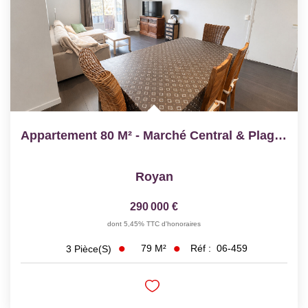
Appartement 80 M² - Marché Central & Plage À Pieds
Royan
290 000 €
dont 5,45% TTC d'honoraires
79
M²
Réf :
06-459
3
Pièce(s)