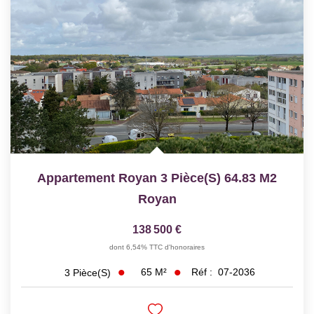
Appartement Royan 3 Pièce(s) 64.83 M2
Royan
138 500 €
dont 6,54% TTC d'honoraires
65
M²
Réf :
07-2036
3
Pièce(s)