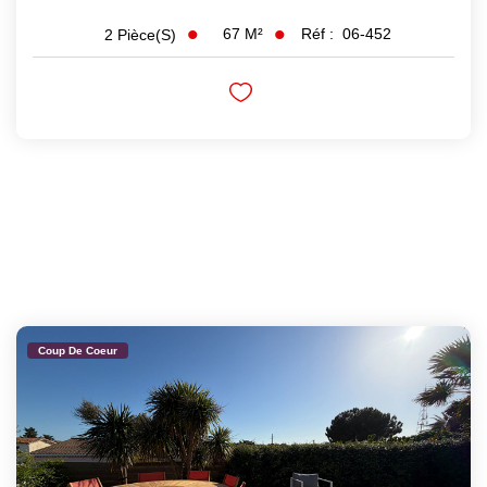
67
M²
Réf :
06-452
2
Pièce(s)
Coup De Coeur