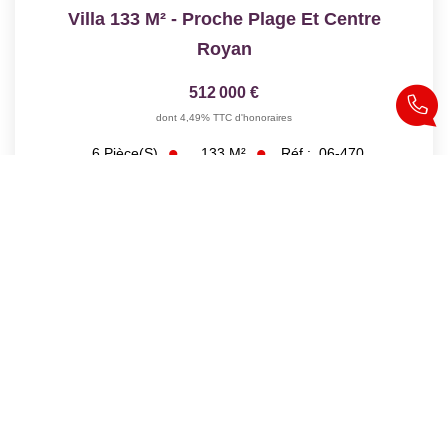
Villa 133 M² - Proche Plage Et Centre
Royan
512 000 €
dont 4,49% TTC d'honoraires
133
M²
Réf :
06-470
6
Pièce(s)