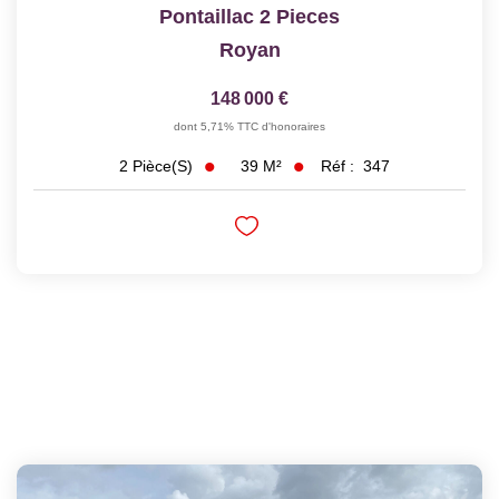
Pontaillac 2 Pieces
Royan
148 000 €
dont 5,71% TTC d'honoraires
39
M²
Réf :
347
2
Pièce(s)