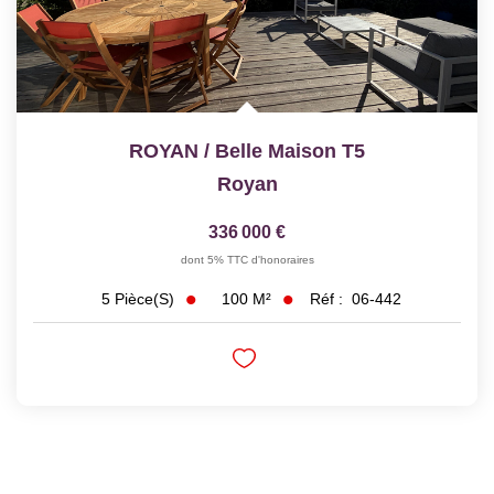
ROYAN / Belle Maison T5
Royan
336 000 €
dont 5% TTC d'honoraires
100
M²
Réf :
06-442
5
Pièce(s)