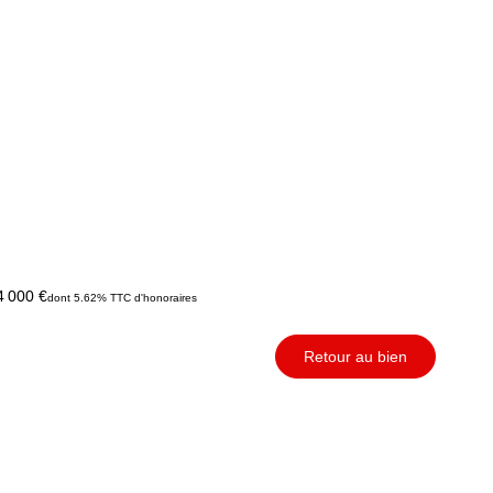
4 000 €
dont 5.62% TTC d'honoraires
Retour au bien